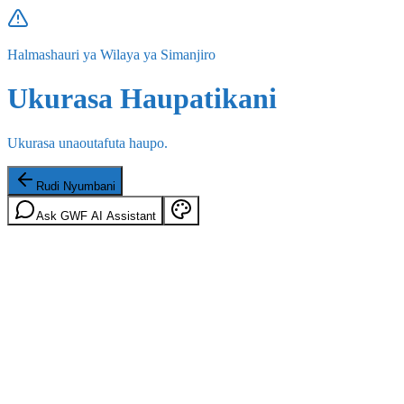
Halmashauri ya Wilaya ya Simanjiro
Ukurasa Haupatikani
Ukurasa unaoutafuta haupo.
Rudi Nyumbani
Ask GWF AI Assistant