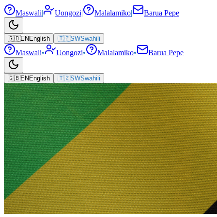
Maswali
|
Uongozi
|
Malalamiko
|
Barua Pepe
🇬🇧
EN
English
🇹🇿
SW
Swahili
Maswali
•
Uongozi
•
Malalamiko
•
Barua Pepe
🇬🇧
EN
English
🇹🇿
SW
Swahili