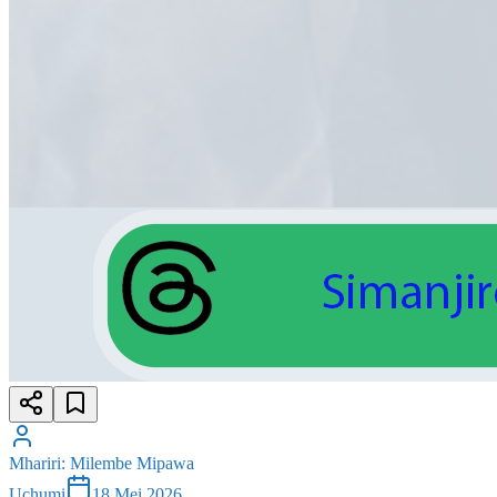
Mhariri
:
Milembe Mipawa
Uchumi
18 Mei 2026