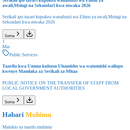
Serikali ipo tayari kupokea wanafunzi wa Elimu ya
awali,Msingi na Sekondari kwa mwaka 2026
Serikali ipo tayari kupokea wanafunzi wa Elimu ya awali,Msingi na
Sekondari kwa mwaka 2026
Soma
1
Mar
Public Services
Taarifa kwa Umma kuhusu Uhamisho wa watumishi waliopo
kwenye Mamlaka za Serikali za Mitaa
PUBLIC NOTICE ON THE TRANSFER OF STAFF FROM
LOCAL GOVERNMENT AUTHORITIES
Soma
Habari
Muhimu
Matukio na taarifa muhimu