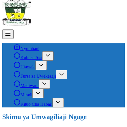
Nyumbani
Kuhusu Sisi
Utawala
Fursa za Uwekezaji
Madiwani
Miradi
Kituo Cha Habari
Skimu ya Umwagiliaji Ngage