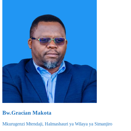
Bw.Gracian Makota
Mkurugenzi Mtendaji, Halmashauri ya Wilaya ya Simanjiro